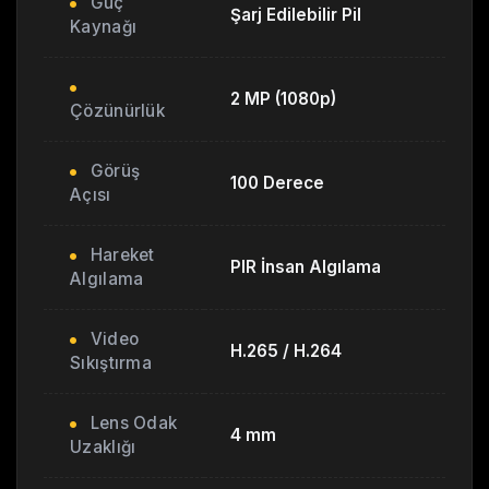
Güç
Şarj Edilebilir Pil
Kaynağı
2 MP (1080p)
Çözünürlük
Görüş
100 Derece
Açısı
Hareket
PIR İnsan Algılama
Algılama
Video
H.265 / H.264
Sıkıştırma
Lens Odak
4 mm
Uzaklığı