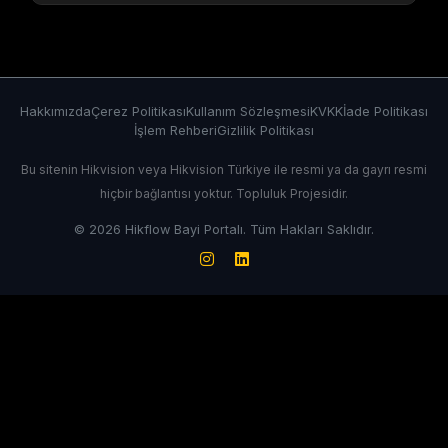
Hakkımızda
Çerez Politikası
Kullanım Sözleşmesi
KVKK
İade Politikası
İşlem Rehberi
Gizlilik Politikası
Bu sitenin Hikvision veya Hikvision Türkiye ile resmi ya da gayrı resmi
hiçbir bağlantısı yoktur. Topluluk Projesidir.
© 2026 Hikflow Bayi Portalı. Tüm Hakları Saklıdır.