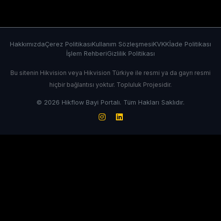
Hakkımızda
Çerez Politikası
Kullanım Sözleşmesi
KVKK
İade Politikası
İşlem Rehberi
Gizlilik Politikası
Bu sitenin Hikvision veya Hikvision Türkiye ile resmi ya da gayrı resmi
hiçbir bağlantısı yoktur. Topluluk Projesidir.
© 2026 Hikflow Bayi Portalı. Tüm Hakları Saklıdır.