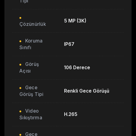
Tipi
5 MP (3K)
Çözünürlük
Koruma
IP67
Sınıfı
Görüş
106 Derece
Açısı
Gece
Renkli Gece Görüşü
Görüş Tipi
Video
H.265
Sıkıştırma
Gece