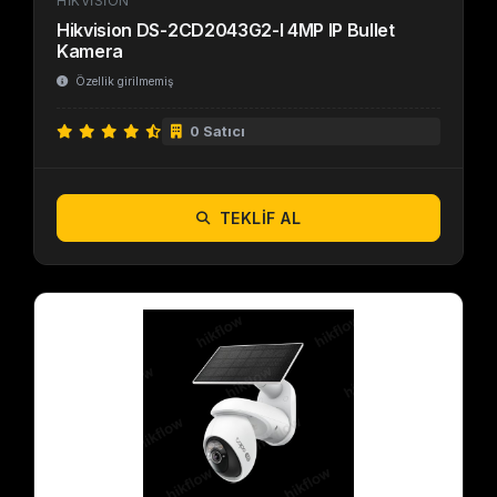
HIKVISION
Hikvision DS-2CD2043G2-I 4MP IP Bullet
Kamera
Özellik girilmemiş
0 Satıcı
TEKLIF AL