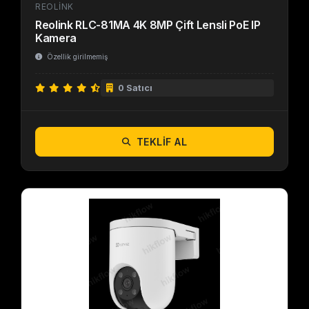
REOLINK
Reolink RLC-81MA 4K 8MP Çift Lensli PoE IP
Kamera
Özellik girilmemiş
0 Satıcı
TEKLIF AL