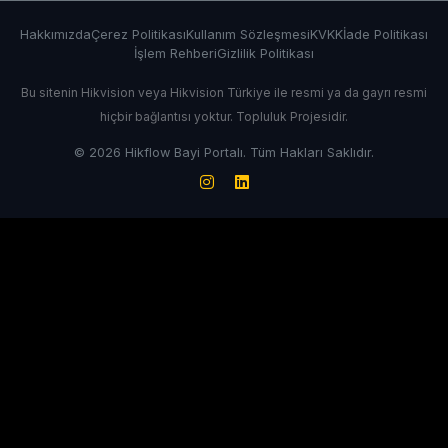
Hakkımızda
Çerez Politikası
Kullanım Sözleşmesi
KVKK
İade Politikası
İşlem Rehberi
Gizlilik Politikası
Bu sitenin Hikvision veya Hikvision Türkiye ile resmi ya da gayrı resmi
hiçbir bağlantısı yoktur. Topluluk Projesidir.
© 2026 Hikflow Bayi Portalı. Tüm Hakları Saklıdır.