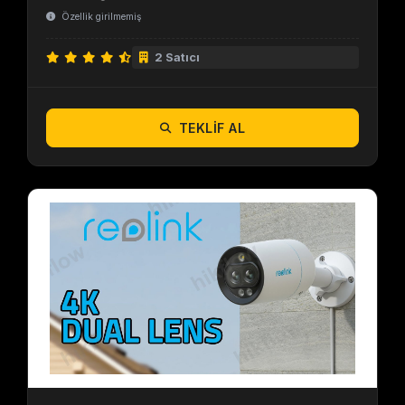
Özellik girilmemiş
2 Satıcı
TEKLIF AL