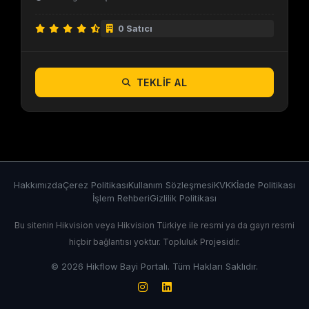
0 Satıcı
TEKLIF AL
Hakkımızda
Çerez Politikası
Kullanım Sözleşmesi
KVKK
İade Politikası
İşlem Rehberi
Gizlilik Politikası
Bu sitenin Hikvision veya Hikvision Türkiye ile resmi ya da gayrı resmi
hiçbir bağlantısı yoktur. Topluluk Projesidir.
© 2026 Hikflow Bayi Portalı. Tüm Hakları Saklıdır.