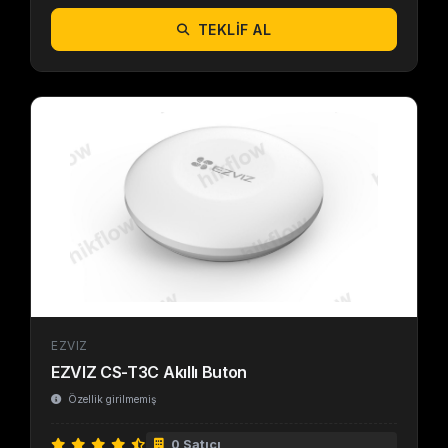
TEKLIF AL
EZVIZ
EZVIZ CS-T3C Akıllı Buton
Özellik girilmemiş
0 Satıcı