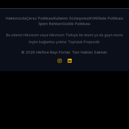
Hakkımızda
Çerez Politikası
Kullanım Sözleşmesi
KVKK
İade Politikası
İşlem Rehberi
Gizlilik Politikası
Bu sitenin Hikvision veya Hikvision Türkiye ile resmi ya da gayrı resmi
hiçbir bağlantısı yoktur. Topluluk Projesidir.
© 2026 Hikflow Bayi Portalı. Tüm Hakları Saklıdır.