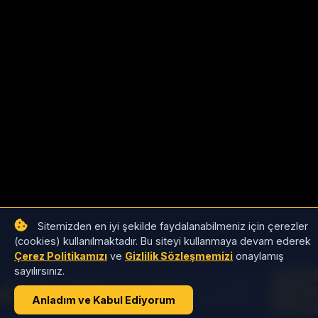
Sitemizden en iyi şekilde faydalanabilmeniz için çerezler
(cookies) kullanılmaktadır. Bu siteyi kullanmaya devam ederek
Çerez Politikamızı
ve
Gizlilik Sözleşmemizi
onaylamış
sayılırsınız.
Satıcı tekliflerini, stok detaylarını ve toptan
He
fiyatları görüntülemek için giriş yapmalısınız.
Giriş
Anladım ve Kabul Ediyorum