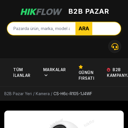
B2B PAZAR
ARA
TÜM
MARKALAR
B2B
GÜNÜN
İLANLAR
KAMPANY
FIRSATI
B2B Pazar Yeri
/
Kamera
/
CS-H6c-R105-1J4WF