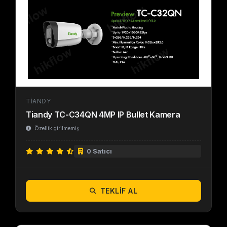
TIANDY
Tiandy TC-C34QN 4MP IP Bullet Kamera
Özellik girilmemiş
0 Satıcı
TEKLIF AL