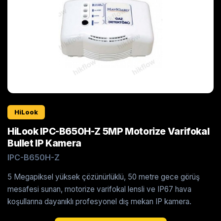
HiLook
HiLook IPC-B650H-Z 5MP Motorize Varifokal
Bullet IP Kamera
IPC-B650H-Z
5 Megapiksel yüksek çözünürlüklü, 50 metre gece görüş
mesafesi sunan, motorize varifokal lensli ve IP67 hava
koşullarına dayanıklı profesyonel dış mekan IP kamera.