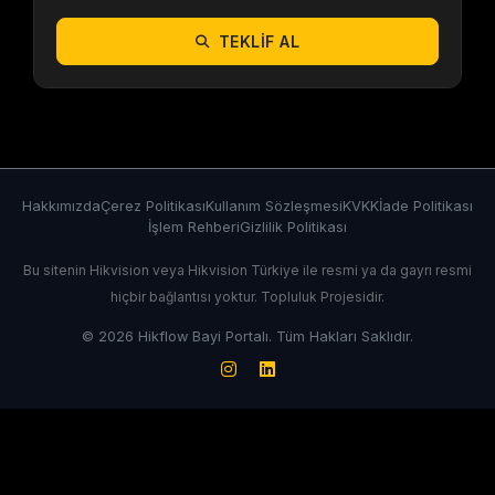
TEKLIF AL
Hakkımızda
Çerez Politikası
Kullanım Sözleşmesi
KVKK
İade Politikası
İşlem Rehberi
Gizlilik Politikası
Bu sitenin Hikvision veya Hikvision Türkiye ile resmi ya da gayrı resmi
hiçbir bağlantısı yoktur. Topluluk Projesidir.
© 2026 Hikflow Bayi Portalı. Tüm Hakları Saklıdır.