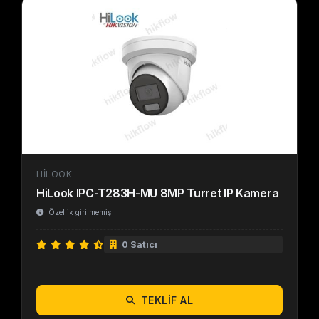
HILOOK
HiLook IPC-T283H-MU 8MP Turret IP Kamera
Özellik girilmemiş
0 Satıcı
TEKLIF AL