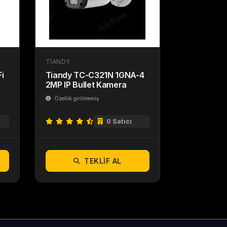
TIANDY
Fi
Tiandy TC-C321N 1GNA-4
2MP IP Bullet Kamera
Özellik girilmemiş
0 Satıcı
TEKLIF AL