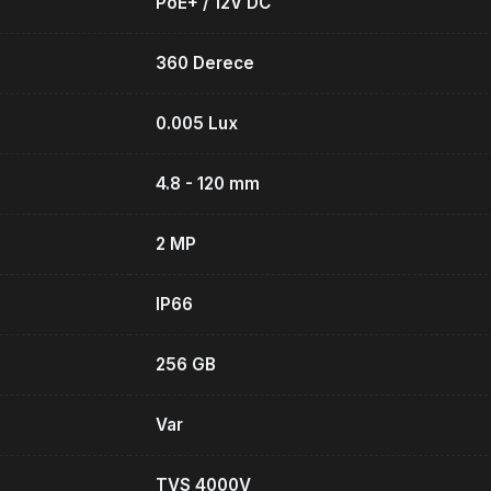
PoE+ / 12V DC
360 Derece
0.005 Lux
4.8 - 120 mm
2 MP
IP66
256 GB
Var
TVS 4000V