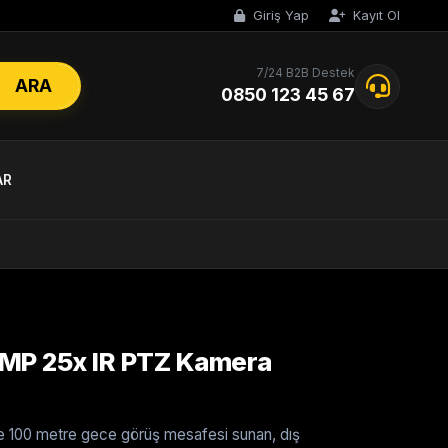
Giriş Yap
Kayıt Ol
7/24 B2B Destek
ARA
0850 123 45 67
AR
MP 25x IR PTZ Kamera
e 100 metre gece görüş mesafesi sunan, dış