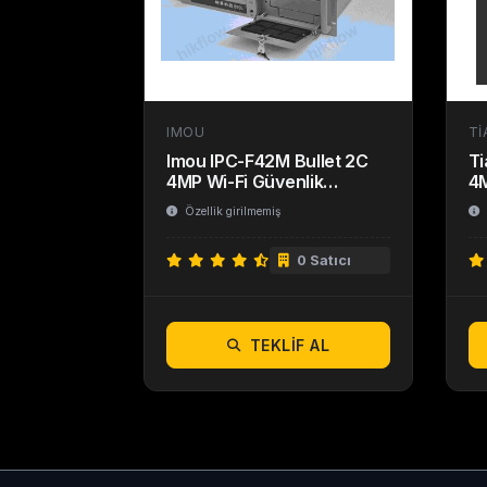
IMOU
TI
Imou IPC-F42M Bullet 2C
T
4MP Wi-Fi Güvenlik
4M
Kamerası
Özellik girilmemiş
0 Satıcı
TEKLIF AL