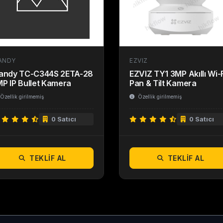
ANDY
EZVIZ
iandy TC-C344S 2ETA-28
EZVIZ TY1 3MP Akıllı Wi-
P IP Bullet Kamera
Pan & Tilt Kamera
Özellik girilmemiş
Özellik girilmemiş
0 Satıcı
0 Satıcı
TEKLIF AL
TEKLIF AL