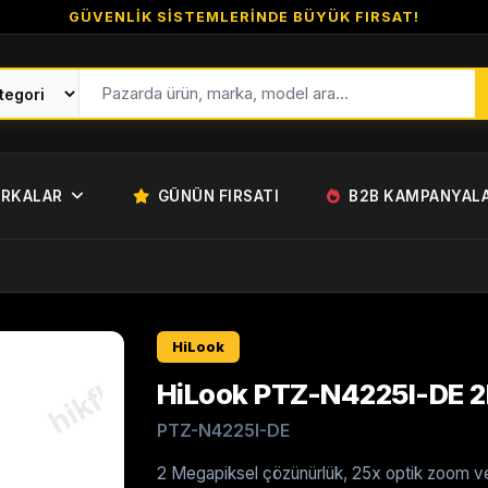
GÜVENLİK SİSTEMLERİNDE BÜYÜK FIRSAT!
RKALAR
GÜNÜN FIRSATI
B2B KAMPANYAL
HiLook
HiLook PTZ-N4225I-DE 2
PTZ-N4225I-DE
2 Megapiksel çözünürlük, 25x optik zoom v