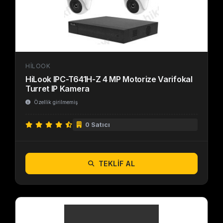
HILOOK
HiLook IPC-T641H-Z 4 MP Motorize Varifokal
Turret IP Kamera
Özellik girilmemiş
0 Satıcı
TEKLIF AL