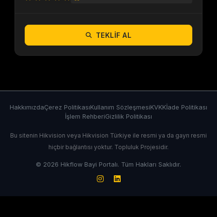
TEKLIF AL
Hakkımızda
Çerez Politikası
Kullanım Sözleşmesi
KVKK
İade Politikası
İşlem Rehberi
Gizlilik Politikası
Bu sitenin Hikvision veya Hikvision Türkiye ile resmi ya da gayrı resmi
hiçbir bağlantısı yoktur. Topluluk Projesidir.
© 2026 Hikflow Bayi Portalı. Tüm Hakları Saklıdır.