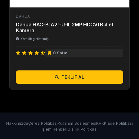
DAHUA
Dahua HAC-B1A21-U-IL 2MP HDCVI Bullet
Kamera
Özellik girilmemiş
0 Satıcı
TEKLIF AL
Hakkımızda
Çerez Politikası
Kullanım Sözleşmesi
KVKK
İade Politikası
İşlem Rehberi
Gizlilik Politikası