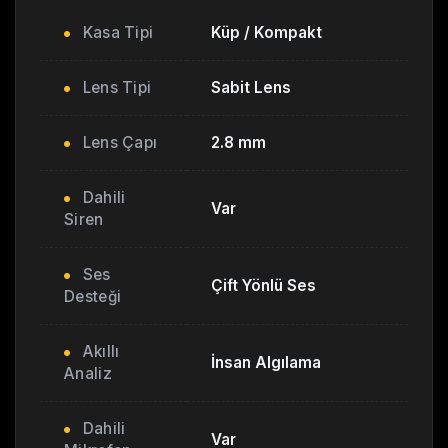
Kasa Tipi
Küp / Kompakt
Lens Tipi
Sabit Lens
Lens Çapı
2.8 mm
Dahili
Var
Siren
Ses
Çift Yönlü Ses
Desteği
Akıllı
İnsan Algılama
Analiz
Dahili
Var