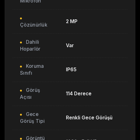
Mikrofon
2 MP
Çözünürlük
Dahili
Var
Hoparlör
Koruma
IP65
Sınıfı
Görüş
114 Derece
Açısı
Gece
Renkli Gece Görüşü
Görüş Tipi
Görüntü