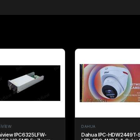
IVIEW
DAHUA
iview IPC6325LFW-
Dahua IPC-HDW2449T-S