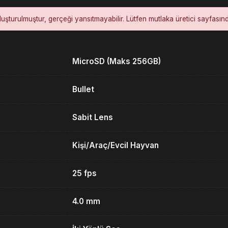
luşturulmuştur, gerçeği yansıtmayabilir. Lütfen mutlaka üretici sayfasın
MicroSD (Maks 256GB)
Bullet
Sabit Lens
Kişi/Araç/Evcil Hayvan
25 fps
4.0 mm