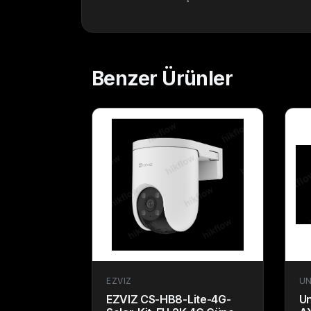
Benzer
Ürünler
EZVIZ
UN
EZVIZ CS-HB8-Lite-4G-
Un