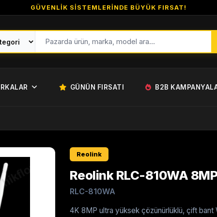
GÜVENLİK SİSTEMLERİNDE BÜYÜK FIRSAT!
RKALAR
GÜNÜN FIRSATI
B2B KAMPANYAL
Reolink
Reolink RLC-810WA 8MP A
RLC-810WA
4K 8MP ultra yüksek çözünürlüklü, çift bant W