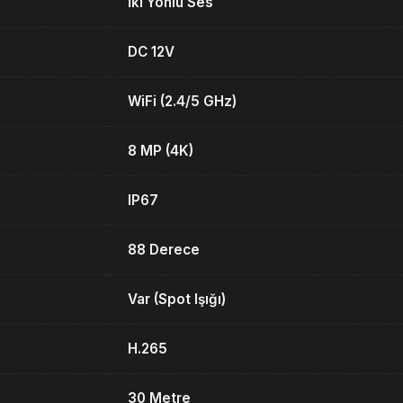
İki Yönlü Ses
DC 12V
WiFi (2.4/5 GHz)
8 MP (4K)
IP67
88 Derece
Var (Spot Işığı)
H.265
30 Metre