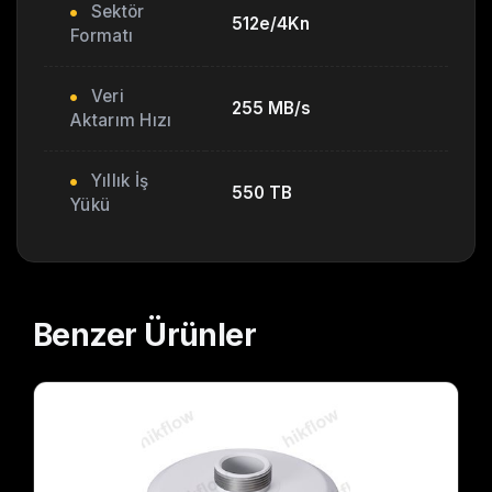
Sektör
512e/4Kn
Formatı
Veri
255 MB/s
Aktarım Hızı
Yıllık İş
550 TB
Yükü
Benzer
Ürünler