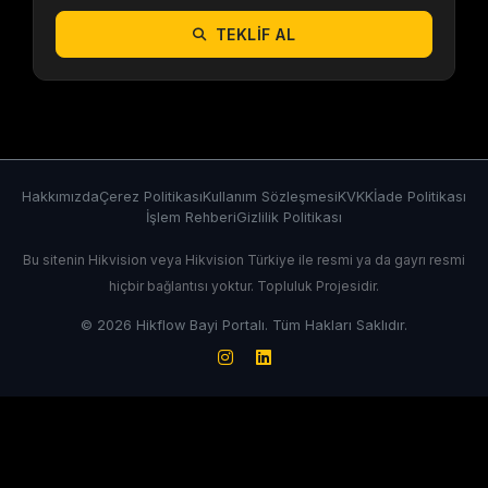
TEKLIF AL
Hakkımızda
Çerez Politikası
Kullanım Sözleşmesi
KVKK
İade Politikası
İşlem Rehberi
Gizlilik Politikası
Bu sitenin Hikvision veya Hikvision Türkiye ile resmi ya da gayrı resmi
hiçbir bağlantısı yoktur. Topluluk Projesidir.
© 2026 Hikflow Bayi Portalı. Tüm Hakları Saklıdır.