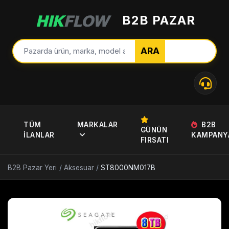
B2B PAZAR
ARA
TÜM
MARKALAR
B2B
GÜNÜN
İLANLAR
KAMPANY
FIRSATI
B2B Pazar Yeri
/
Aksesuar
/
ST8000NM017B