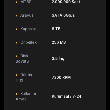
MTBF
2.000.000 Saat
Arayüz
SATA 6Gb/s
Kapasite
8 TB
Önbellek
256 MB
Disk
3.5 İnç
Boyutu
Dönüş
7200 RPM
Hızı
Kullanım
Kurumsal / 7-24
Amacı