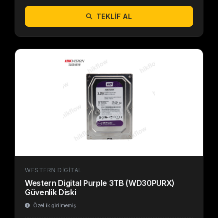
TEKLIF AL
WESTERN DIGITAL
Western Digital Purple 3TB (WD30PURX)
Güvenlik Diski
Özellik girilmemiş