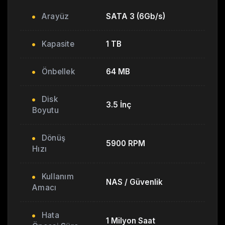
Arayüz
SATA 3 (6Gb/s)
Kapasite
1 TB
Önbellek
64 MB
Disk
3.5 İnç
Boyutu
Dönüş
5900 RPM
Hızı
Kullanım
NAS / Güvenlik
Amacı
Hata
1 Milyon Saat