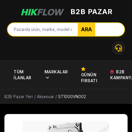
B2B PAZAR
ARA
TÜM
MARKALAR
B2B
GÜNÜN
İLANLAR
KAMPANY
FIRSATI
B2B Pazar Yeri
/
Aksesuar
/
ST1000VN002