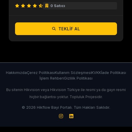
0 Satıcı
TEKLIF AL
Hakkımızda
Çerez Politikası
Kullanım Sözleşmesi
KVKK
İade Politikası
İşlem Rehberi
Gizlilik Politikası
Bu sitenin Hikvision veya Hikvision Türkiye ile resmi ya da gayrı resmi
hiçbir bağlantısı yoktur. Topluluk Projesidir.
© 2026 Hikflow Bayi Portalı. Tüm Hakları Saklıdır.