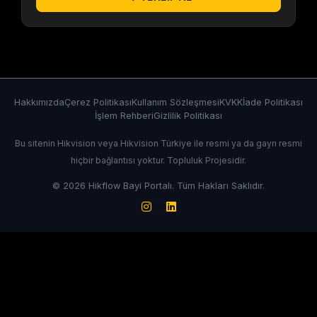
Hakkımızda
Çerez Politikası
Kullanım Sözleşmesi
KVKK
İade Politikası
İşlem Rehberi
Gizlilik Politikası
Bu sitenin Hikvision veya Hikvision Türkiye ile resmi ya da gayrı resmi
hiçbir bağlantısı yoktur. Topluluk Projesidir.
© 2026 Hikflow Bayi Portalı. Tüm Hakları Saklıdır.