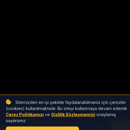
Sitemizden en iyi şekilde faydalanabilmeniz için çerezler
(cookies) kullanılmaktadır. Bu siteyi kullanmaya devam ederek
Çerez Politikamızı
ve
Gizlilik Sözleşmemizi
onaylamış
sayılırsınız.
Satıcı tekliflerini, stok detaylarını ve toptan
He