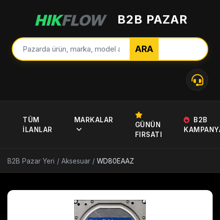
B2B PAZAR
ARA
TÜM
MARKALAR
B2B
GÜNÜN
İLANLAR
KAMPANY
FIRSATI
B2B Pazar Yeri
/
Aksesuar
/
WD80EAAZ