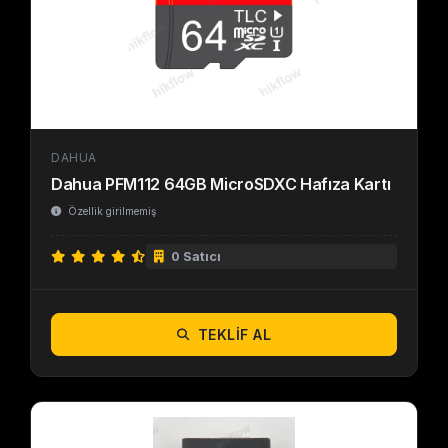
DAHUA
Dahua PFM112 64GB MicroSDXC Hafıza Kartı
Özellik girilmemiş
0 Satıcı
TEKLIF AL