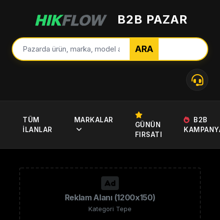
B2B PAZAR
ARA
TÜM
MARKALAR
B2B
GÜNÜN
İLANLAR
KAMPANY
FIRSATI
Reklam Alanı (1200x150)
Kategori Tepe