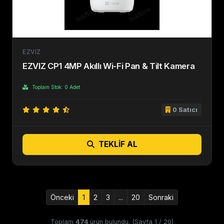
EZVIZ
EZVIZ CP1 4MP Akıllı Wi-Fi Pan & Tilt Kamera
Toplam Stok: 0 Adet
0 Satıcı
TEKLIF AL
Önceki
1
2
3
...
20
Sonraki
Toplam
474
ürün bulundu. (Sayfa 1 / 20)