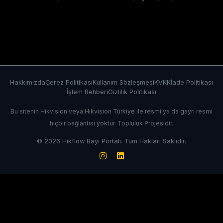
Hakkımızda
Çerez Politikası
Kullanım Sözleşmesi
KVKK
İade Politikası
İşlem Rehberi
Gizlilik Politikası
Bu sitenin Hikvision veya Hikvision Türkiye ile resmi ya da gayrı resmi
hiçbir bağlantısı yoktur. Topluluk Projesidir.
© 2026 Hikflow Bayi Portalı. Tüm Hakları Saklıdır.