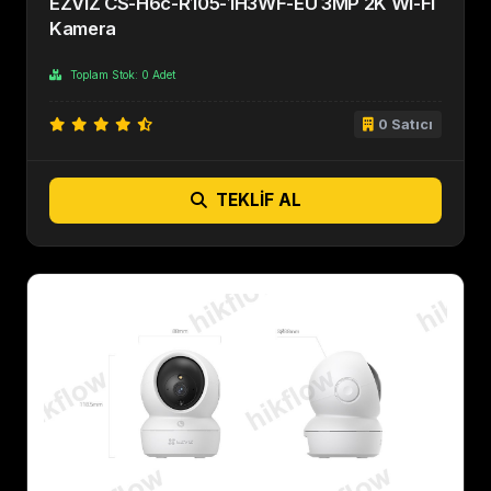
EZVIZ CS-H6c-R105-1H3WF-EU 3MP 2K Wi-Fi
Kamera
Toplam Stok: 0 Adet
0 Satıcı
TEKLIF AL